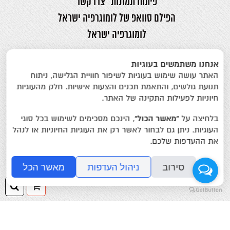
פיתוח תמונות
צרו קשר
הפילם סוואפ של לומוגרפיה ישראל
לומוגרפיה ישראל
אינטרפוטו אלנבי 22 תל אביב טל.
03-
אנחנו משתמשים בעוגיות
5175346
פקס.
03-5161508
האתר עושה שימוש בעוגיות לשיפור חוויית הגלישה, ניתוח
print@ifoto.co.il
תנועת גולשים, והתאמת תכנים והצעות אישיות. חלק מהעוגיות
חיוניות לפעילות התקינה של האתר.
פיתוח תמונות פיתוח סרטי צילום מצלמות
בלחיצה על
“מאשר הכול”
, הינכם מסכימים לשימוש בכל סוגי
לומוגרפיה פולארויד פוג'י אינסטקס ותמונות
העוגיות. ניתן גם לבחור לאשר רק את העוגיות החיוניות או לנהל
פספורט
את ההעדפות שלכם.
כל הזכויות שמורות לאינטרפוטו, לומוגרפיה
סירוב
ניהול העדפות
מאשר הכל
ישראל, ט.ל.ח.
ההזמנה
חיפ
שלך