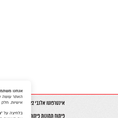
אנחנו משתמש
האתר עושה שי
אישיות. חלק 
אינטרפוטו אלנבי 22 תל אביב טל.
346
בלחיצה על
“מ
פיתוח תמונות פיתוח סרטי צילום מצלמ