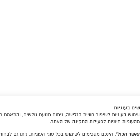
ים בעוגיות
מוש בעוגיות לשיפור חוויית הגלישה, ניתוח תנועת גולשים, והתאמת ת
מהעוגיות חיוניות לפעילות התקינה של האתר.
03-5175
פקס.
03-5161508
print@ifoto.co.il
אשר הכול”
, הינכם מסכימים לשימוש בכל סוגי העוגיות. ניתן גם לבחו
ות לומוגרפיה פולארויד פוג'י אינסטקס ותמונות פספורט