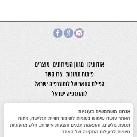
אודותינו
מגוון השירותים
מוצרים
פיתוח תמונות
צרו קשר
הפילם סוואפ של לומוגרפיה ישראל
לומוגרפיה ישראל
אינטרפוטו אלנבי 22 תל אביב טל.
03-
אנחנו משתמשים בעוגיות
5175346
פקס.
03-5161508
האתר עושה שימוש בעוגיות לשיפור חוויית הגלישה, ניתוח
print@ifoto.co.il
תנועת גולשים, והתאמת תכנים והצעות אישיות. חלק מהעוגיות
חיוניות לפעילות התקינה של האתר.